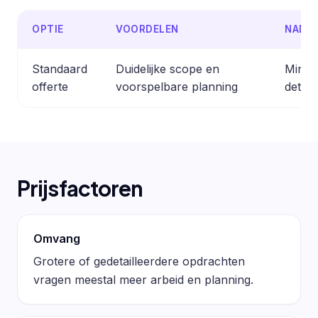
OPTIE
VOORDELEN
NADE
Standaard
Duidelijke scope en
Minder
offerte
voorspelbare planning
detail
Prijsfactoren
Omvang
Grotere of gedetailleerdere opdrachten
vragen meestal meer arbeid en planning.