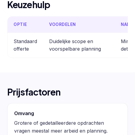
Keuzehulp
OPTIE
VOORDELEN
NADE
Standaard
Duidelijke scope en
Minder
offerte
voorspelbare planning
detail
Prijsfactoren
Omvang
Grotere of gedetailleerdere opdrachten
vragen meestal meer arbeid en planning.