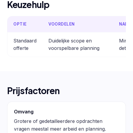
Keuzehulp
OPTIE
VOORDELEN
NADE
Standaard
Duidelijke scope en
Minder
offerte
voorspelbare planning
detail
Prijsfactoren
Omvang
Grotere of gedetailleerdere opdrachten
vragen meestal meer arbeid en planning.