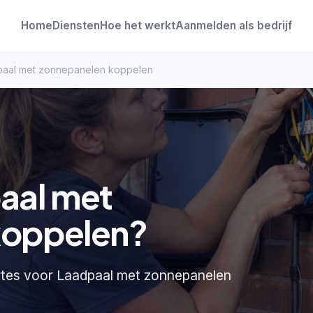
Home
Diensten
Hoe het werkt
Aanmelden als bedrijf
paal met zonnepanelen koppelen
aal met
koppelen?
ertes voor Laadpaal met zonnepanelen