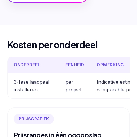
Kosten per onderdeel
ONDERDEEL
EENHEID
OPMERKING
3-fase laadpaal
per
Indicative estima
installeren
project
comparable profe
PRIJSGRAFIEK
Prijsranges in één oogopslag