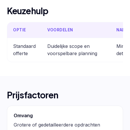
Keuzehulp
OPTIE
VOORDELEN
NADE
Standaard
Duidelijke scope en
Minder
offerte
voorspelbare planning
detail
Prijsfactoren
Omvang
Grotere of gedetailleerdere opdrachten