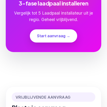
3-fase laadpaal installeren
Vergelijk tot 5 Laadpaal installateur uit je
regio. Geheel vrijblijvend.
Start aanvraag →
VRIJBLIJVENDE AANVRAAG