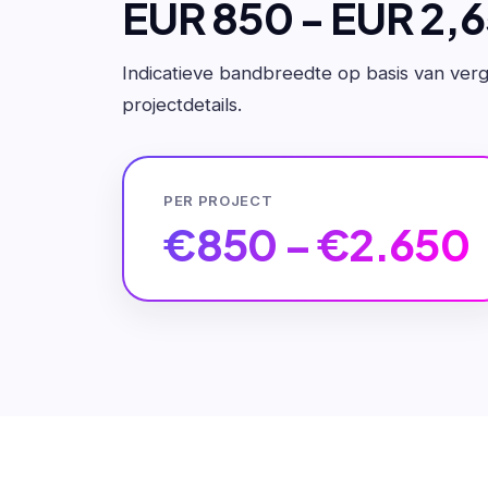
EUR 850 - EUR 2,
Indicatieve bandbreedte op basis van verge
projectdetails.
PER PROJECT
€850 – €2.650