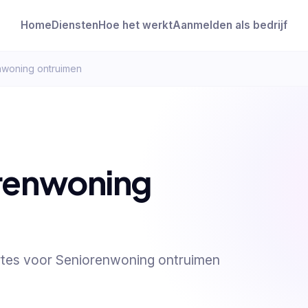
Home
Diensten
Hoe het werkt
Aanmelden als bedrijf
nwoning ontruimen
orenwoning
ertes voor Seniorenwoning ontruimen