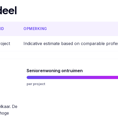
deel
ID
OPMERKING
oject
Indicative estimate based on comparable profe
Seniorenwoning ontruimen
per project
elkaar. De
 hoge