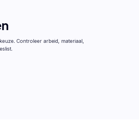
en
 keuze. Controleer arbeid, materiaal,
slist.