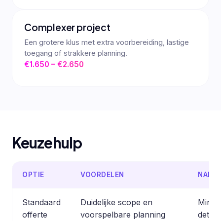
Complexer project
Een grotere klus met extra voorbereiding, lastige
toegang of strakkere planning.
€1.650 – €2.650
Keuzehulp
OPTIE
VOORDELEN
NADE
Standaard
Duidelijke scope en
Minder
offerte
voorspelbare planning
detail