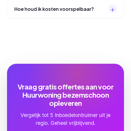
Hoe houd ik kosten voorspelbaar?
Vraag gratis offertes aan voor
Huurwoning bezemschoon
opleveren
Vergelijk tot 5 Inboedelontruimer uit je
regio. Geheel vrijblijvend.