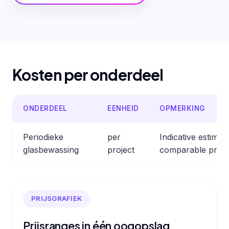
Kosten per onderdeel
ONDERDEEL
EENHEID
OPMERKING
Periodieke
per
Indicative estima
glasbewassing
project
comparable profe
PRIJSGRAFIEK
Prijsranges in één oogopslag