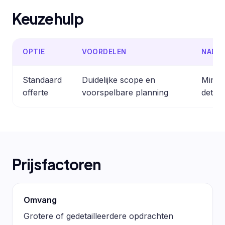
Keuzehulp
OPTIE
VOORDELEN
NADE
Standaard
Duidelijke scope en
Minder
offerte
voorspelbare planning
detail
Prijsfactoren
Omvang
Grotere of gedetailleerdere opdrachten