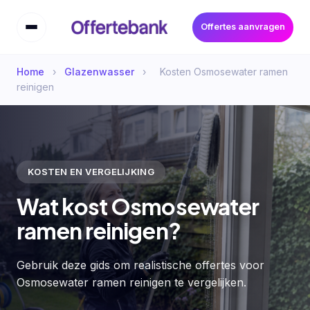
Offertes aanvragen
Home
›
Glazenwasser
›
Kosten Osmosewater ramen
reinigen
KOSTEN EN VERGELIJKING
Wat kost Osmosewater
ramen reinigen?
Gebruik deze gids om realistische offertes voor
Osmosewater ramen reinigen te vergelijken.