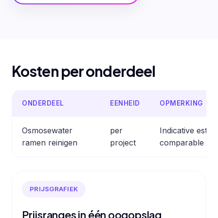
Kosten per onderdeel
ONDERDEEL
EENHEID
OPMERKING
Osmosewater
per
Indicative esti
ramen reinigen
project
comparable pro
PRIJSGRAFIEK
Prijsranges in één oogopslag