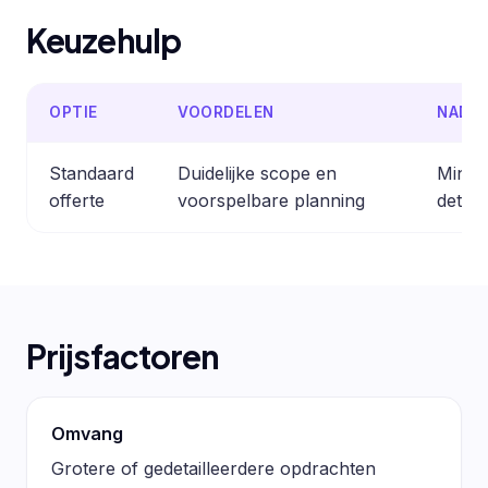
Keuzehulp
OPTIE
VOORDELEN
NADE
Standaard
Duidelijke scope en
Minder
offerte
voorspelbare planning
detail
Prijsfactoren
Omvang
Grotere of gedetailleerdere opdrachten