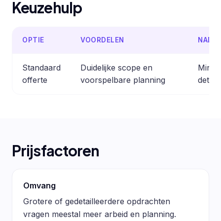
Keuzehulp
OPTIE
VOORDELEN
NADE
Standaard
Duidelijke scope en
Minder
offerte
voorspelbare planning
detail
Prijsfactoren
Omvang
Grotere of gedetailleerdere opdrachten
vragen meestal meer arbeid en planning.