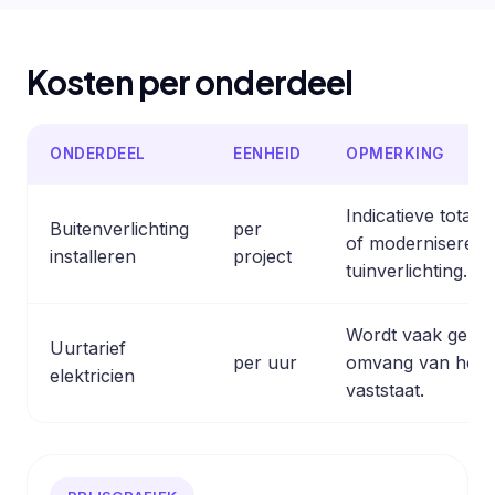
Kosten per onderdeel
ONDERDEEL
EENHEID
OPMERKING
Indicatieve totaal
Buitenverlichting
per
of moderniseren 
installeren
project
tuinverlichting.
Wordt vaak gebru
Uurtarief
per uur
omvang van het w
elektricien
vaststaat.