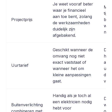
Je weet vooraf beter
Mind
waar je financieel
tijd
aan toe bent, zolang
Projectprijs
blij
de werkzaamheden
wer
duidelijk zijn
nodi
afgebakend.
Geschikt wanneer de
De t
omvang nog niet
hang
exact vaststaat of
aant
Uurtarief
wanneer het om
ure
kleine aanpassingen
daa
gaat.
voor
Handig als je toch al
De t
een elektricien nodig
Buitenverlichting
wor
hebt voor
combineren met
omd