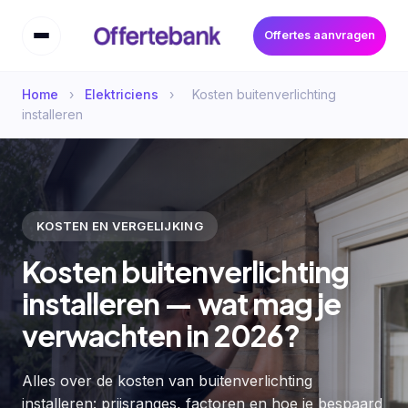
Offertes aanvragen
Home
›
Elektriciens
›
Kosten buitenverlichting
installeren
KOSTEN EN VERGELIJKING
Kosten buitenverlichting
installeren — wat mag je
verwachten in 2026?
Alles over de kosten van buitenverlichting
installeren: prijsranges, factoren en hoe je bespaard