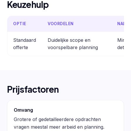
Keuzehulp
OPTIE
VOORDELEN
NADE
Standaard
Duidelijke scope en
Minder
offerte
voorspelbare planning
detail
Prijsfactoren
Omvang
Grotere of gedetailleerdere opdrachten
vragen meestal meer arbeid en planning.