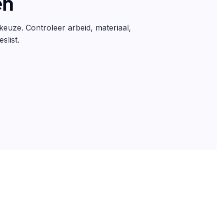
en
 keuze. Controleer arbeid, materiaal,
slist.