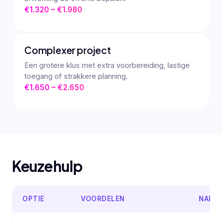
€1.320 – €1.980
Complexer project
Een grotere klus met extra voorbereiding, lastige
toegang of strakkere planning.
€1.650 – €2.650
Keuzehulp
OPTIE
VOORDELEN
NADE