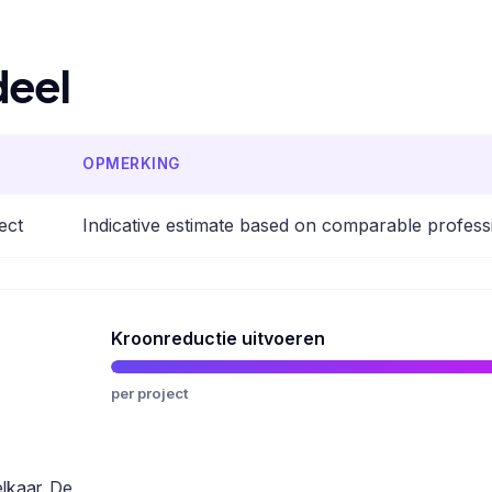
deel
OPMERKING
ect
Indicative estimate based on comparable profess
Kroonreductie uitvoeren
per project
elkaar. De