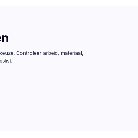
en
 keuze. Controleer arbeid, materiaal,
slist.