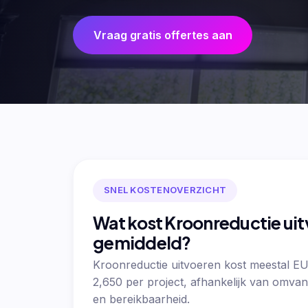
Vraag gratis offertes aan
SNEL KOSTENOVERZICHT
Wat kost Kroonreductie ui
gemiddeld?
Kroonreductie uitvoeren kost meestal E
2,650 per project, afhankelijk van omvan
en bereikbaarheid.