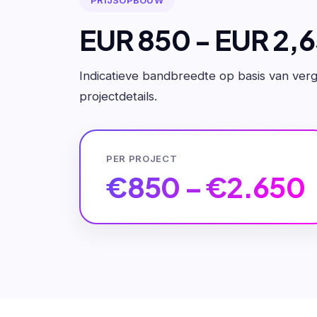
EUR 850 - EUR 2,
Indicatieve bandbreedte op basis van verge
projectdetails.
PER PROJECT
€850 – €2.650