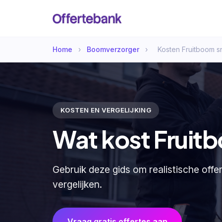
Home
›
Boomverzorger
›
Kosten Fruitboom s
KOSTEN EN VERGELIJKING
Wat kost Fruit
Gebruik deze gids om realistische offe
vergelijken.
Vraag gratis offertes aan