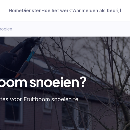
Home
Diensten
Hoe het werkt
Aanmelden als bedrijf
noeien
boom snoeien?
rtes voor Fruitboom snoeien te