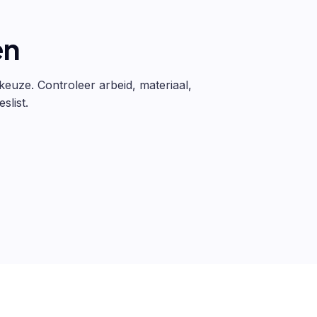
en
 keuze. Controleer arbeid, materiaal,
slist.