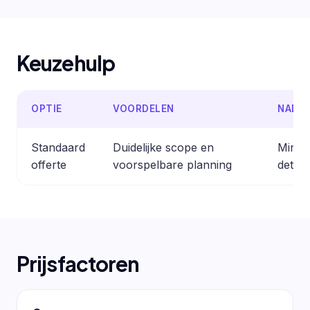
Keuzehulp
OPTIE
VOORDELEN
NADE
Standaard
Duidelijke scope en
Minder
offerte
voorspelbare planning
detail
Prijsfactoren