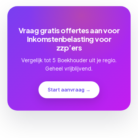
Vraag gratis offertes aan voor
Inkomstenbelasting voor
zzp’ers
Vergelijk tot 5 Boekhouder uit je regio.
Geheel vrijblijvend.
Start aanvraag →