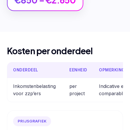
€850 – €2.650
Kosten per onderdeel
ONDERDEEL
EENHEID
OPMERKING
Inkomstenbelasting
per
Indicative est
voor zzp’ers
project
comparable pr
PRIJSGRAFIEK