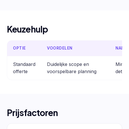
Keuzehulp
OPTIE
VOORDELEN
NADE
Standaard
Duidelijke scope en
Minder
offerte
voorspelbare planning
detail
Prijsfactoren