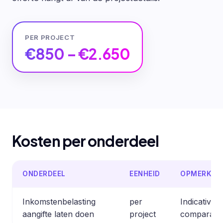
PER PROJECT
€850 – €2.650
Kosten per onderdeel
ONDERDEEL
EENHEID
OPMERKIN
Inkomstenbelasting
per
Indicative 
aangifte laten doen
project
comparable