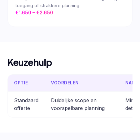
toegang of strakkere planning.
€1.650 – €2.650
Keuzehulp
OPTIE
VOORDELEN
NADE
Standaard
Duidelijke scope en
Minder
offerte
voorspelbare planning
detail