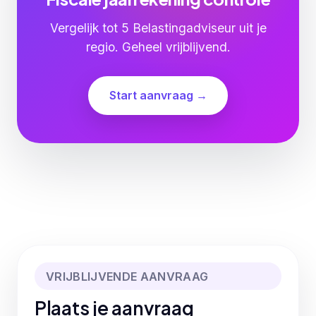
Vergelijk tot 5 Belastingadviseur uit je
regio. Geheel vrijblijvend.
Start aanvraag →
VRIJBLIJVENDE AANVRAAG
Plaats je aanvraag