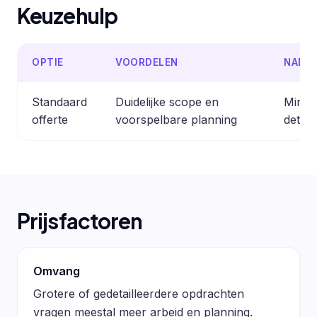
Keuzehulp
OPTIE
VOORDELEN
NADE
Standaard
Duidelijke scope en
Minder
offerte
voorspelbare planning
detail
Prijsfactoren
Omvang
Grotere of gedetailleerdere opdrachten
vragen meestal meer arbeid en planning.