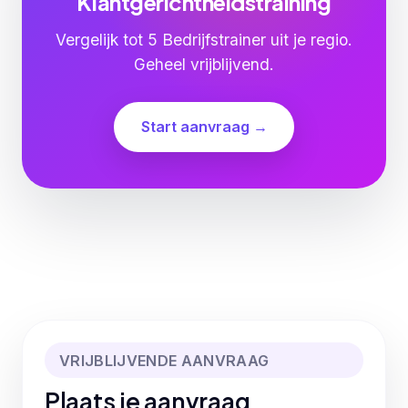
Klantgerichtheidstraining
Vergelijk tot 5 Bedrijfstrainer uit je regio.
Geheel vrijblijvend.
Start aanvraag →
VRIJBLIJVENDE AANVRAAG
Plaats je aanvraag