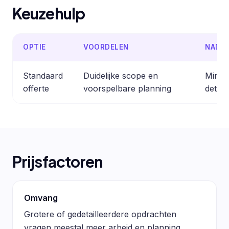
Keuzehulp
OPTIE
VOORDELEN
NADE
Standaard
Duidelijke scope en
Minder
offerte
voorspelbare planning
detail
Prijsfactoren
Omvang
Grotere of gedetailleerdere opdrachten
vragen meestal meer arbeid en planning.