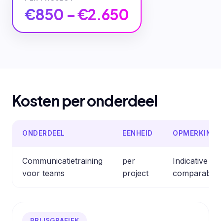
€850 – €2.650
Kosten per onderdeel
ONDERDEEL
EENHEID
OPMERKING
Communicatietraining
per
Indicative e
voor teams
project
comparable 
PRIJSGRAFIEK