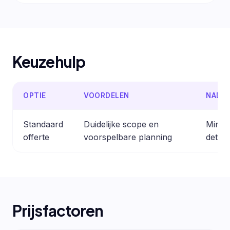
Keuzehulp
OPTIE
VOORDELEN
NADE
Standaard
Duidelijke scope en
Minder
offerte
voorspelbare planning
detail
Prijsfactoren