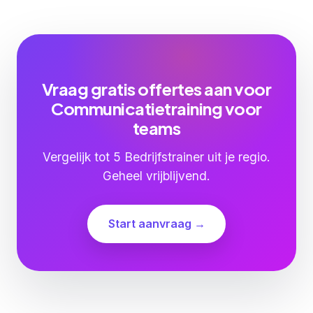
Vraag gratis offertes aan voor
Communicatietraining voor
teams
Vergelijk tot 5 Bedrijfstrainer uit je regio.
Geheel vrijblijvend.
Start aanvraag →