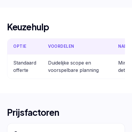
Keuzehulp
OPTIE
VOORDELEN
NADE
Standaard
Duidelijke scope en
Minder
offerte
voorspelbare planning
detail
Prijsfactoren