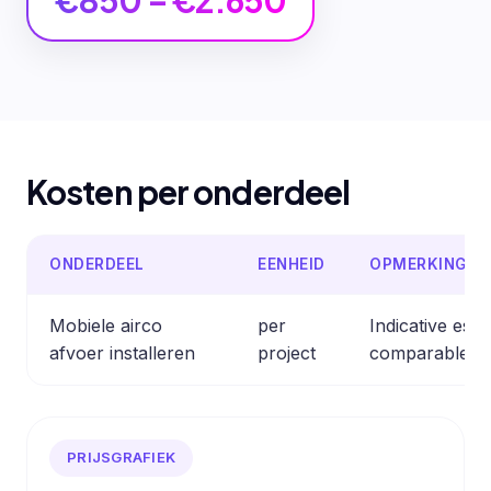
€850 – €2.650
Kosten per onderdeel
ONDERDEEL
EENHEID
OPMERKING
Mobiele airco
per
Indicative est
afvoer installeren
project
comparable pr
PRIJSGRAFIEK