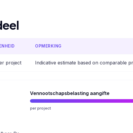
deel
ENHEID
OPMERKING
er project
Indicative estimate based on comparable p
Vennootschapsbelasting aangifte
per project