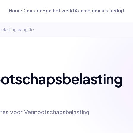
Home
Diensten
Hoe het werkt
Aanmelden als bedrijf
elasting aangifte
otschapsbelasting
ertes voor Vennootschapsbelasting