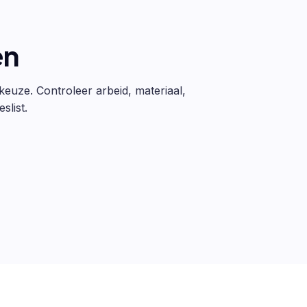
en
 keuze. Controleer arbeid, materiaal,
slist.