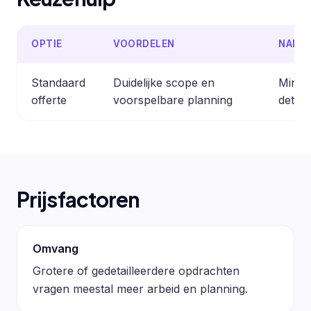
OPTIE
VOORDELEN
NADE
Standaard
Duidelijke scope en
Minder
offerte
voorspelbare planning
detail
Prijsfactoren
Omvang
Grotere of gedetailleerdere opdrachten
vragen meestal meer arbeid en planning.