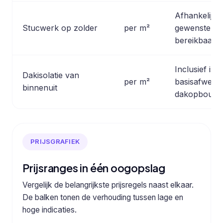
Afhankelijk 
Stucwerk op zolder
per m²
gewenste af
bereikbaarhe
Inclusief iso
Dakisolatie van
per m²
basisafwerki
binnenuit
dakopbouw.
PRIJSGRAFIEK
Prijsranges in één oogopslag
Vergelijk de belangrijkste prijsregels naast elkaar.
De balken tonen de verhouding tussen lage en
hoge indicaties.