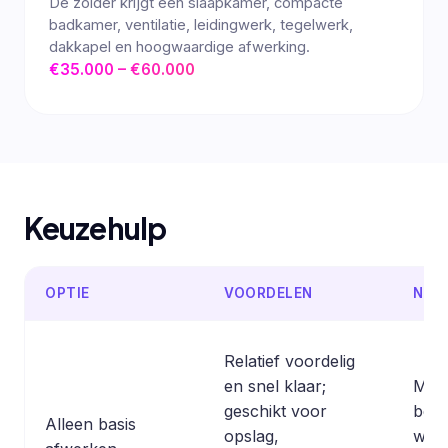
De zolder krijgt een slaapkamer, compacte
badkamer, ventilatie, leidingwerk, tegelwerk,
dakkapel en hoogwaardige afwerking.
€35.000 – €60.000
Keuzehulp
OPTIE
VOORDELEN
NAD
Relatief voordelig
en snel klaar;
Mind
geschikt voor
bepe
Alleen basis
opslag,
waa