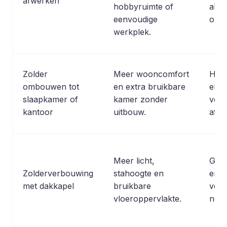
afwerken
hobbyruimte of
als i
eenvoudige
onvo
werkplek.
Zolder
Meer wooncomfort
Hoge
ombouwen tot
en extra bruikbare
elekt
slaapkamer of
kamer zonder
verw
kantoor
uitbouw.
afwe
Meer licht,
Grot
Zolderverbouwing
stahoogte en
en m
met dakkapel
bruikbare
verg
vloeroppervlakte.
nodi