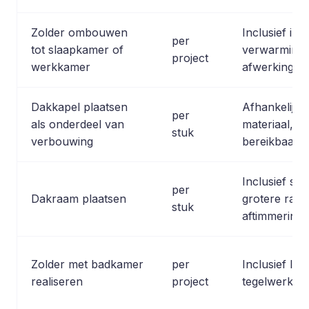
Zolder ombouwen
Inclusief inde
per
tot slaapkamer of
verwarming, 
project
werkkamer
afwerking.
Dakkapel plaatsen
Afhankelijk 
per
als onderdeel van
materiaal, a
stuk
verbouwing
bereikbaarhe
Inclusief st
per
Dakraam plaatsen
grotere rame
stuk
aftimmering 
Zolder met badkamer
per
Inclusief leid
realiseren
project
tegelwerk, sa