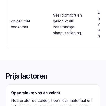
Duur
Veel comfort en
leid
Zolder met
geschikt als
venti
badkamer
zelfstandige
wate
slaapverdieping.
afwe
Prijsfactoren
Oppervlakte van de zolder
Hoe groter de zolder, hoe meer materiaal en