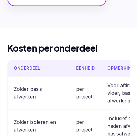
Kosten per onderdeel
ONDERDEEL
EENHEID
OPMERKING
Voor aftimm
Zolder basis
per
vloer, basis
afwerken
project
afwerking.
Inclusief dak
Zolder isoleren en
per
naden afwer
afwerken
project
basisafwerki