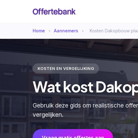
Home
›
Aannemers
›
Kosten Dakopbouw pla
KOSTEN EN VERGELIJKING
Wat kost Dako
Gebruik deze gids om realistische off
vergelijken.
Vraag gratis offertes aan