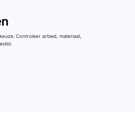
en
 keuze. Controleer arbeid, materiaal,
slist.