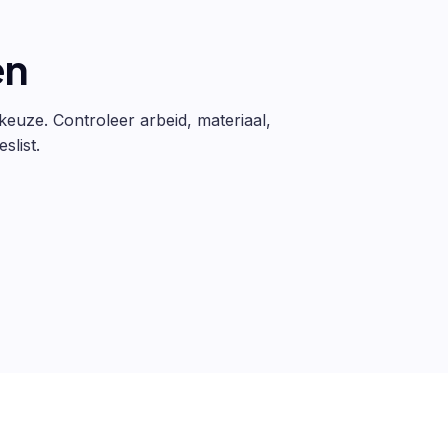
en
 keuze. Controleer arbeid, materiaal,
slist.