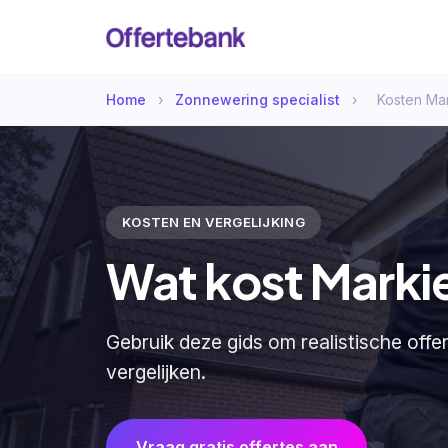
Home
›
Zonnewering specialist
›
Kosten Ma
KOSTEN EN VERGELIJKING
Wat kost Marki
Gebruik deze gids om realistische offe
vergelijken.
Vraag gratis offertes aan