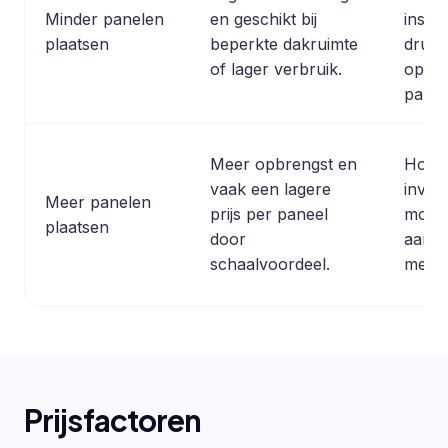
Minder panelen
en geschikt bij
instal
plaatsen
beperkte dakruimte
drukk
of lager verbruik.
op de 
panee
Meer opbrengst en
Hoger
vaak een lagere
inves
Meer panelen
prijs per paneel
mogel
plaatsen
door
aan 
schaalvoordeel.
meter
Prijsfactoren