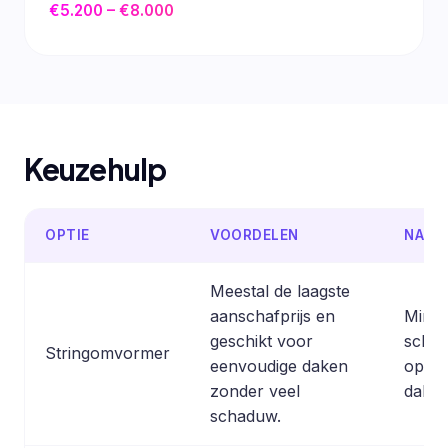
€5.200 – €8.000
Keuzehulp
OPTIE
VOORDELEN
NADE
Meestal de laagste
aanschafprijs en
Minder
geschikt voor
schad
Stringomvormer
eenvoudige daken
op m
zonder veel
dakri
schaduw.