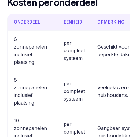
Kosten per onderdeel
ONDERDEEL
EENHEID
OPMERKING
6
per
zonnepanelen
Geschikt voor la
compleet
inclusief
beperkte dakruim
systeem
plaatsing
8
per
zonnepanelen
Veelgekozen opti
compleet
inclusief
huishoudens.
systeem
plaatsing
10
per
zonnepanelen
Gangbaar systee
compleet
inclusief
huishoudelijk ver