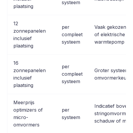
systeem
plaatsing
12
per
Vaak gekozen bi
zonnepanelen
compleet
of elektrische a
inclusief
systeem
warmtepomp of l
plaatsing
16
per
zonnepanelen
Groter systeem; p
compleet
inclusief
omvormerkeuze e
systeem
plaatsing
Meerprijs
Indicatief boven
optimizers of
per
stringomvormer, 
micro-
systeem
schaduw of meer
omvormers