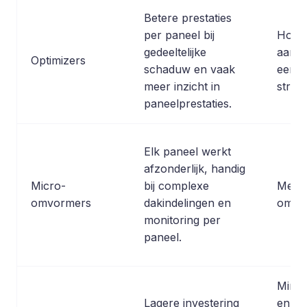
Betere prestaties
per paneel bij
Hoge
gedeeltelijke
aansc
Optimizers
schaduw en vaak
een s
meer inzicht in
strin
paneelprestaties.
Elk paneel werkt
afzonderlijk, handig
Micro-
bij complexe
Meest
omvormers
dakindelingen en
omvor
monitoring per
paneel.
Minde
Lagere investering
en va