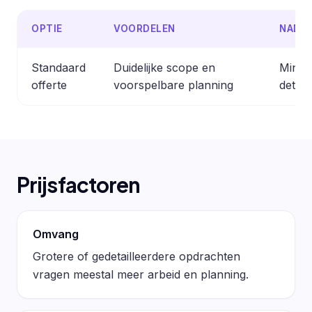
OPTIE
VOORDELEN
NADE
Standaard
Duidelijke scope en
Minder
offerte
voorspelbare planning
detail
Prijsfactoren
Omvang
Grotere of gedetailleerdere opdrachten
vragen meestal meer arbeid en planning.