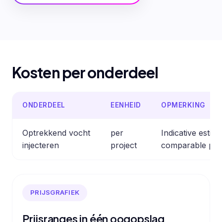
Kosten per onderdeel
ONDERDEEL
EENHEID
OPMERKING
Optrekkend vocht
per
Indicative estim
injecteren
project
comparable pro
PRIJSGRAFIEK
Prijsranges in één oogopslag