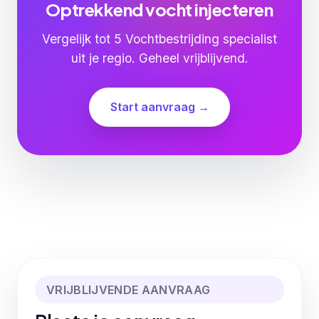
Optrekkend vocht injecteren
Vergelijk tot 5 Vochtbestrijding specialist
uit je regio. Geheel vrijblijvend.
Start aanvraag →
VRIJBLIJVENDE AANVRAAG