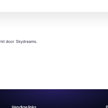
erkt door Skydreams.
Handige links
P