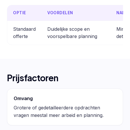
OPTIE
VOORDELEN
NADE
Standaard
Duidelijke scope en
Minder
offerte
voorspelbare planning
detail
Prijsfactoren
Omvang
Grotere of gedetailleerdere opdrachten
vragen meestal meer arbeid en planning.