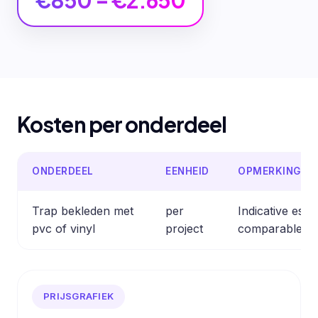
€850 – €2.650
Kosten per onderdeel
ONDERDEEL
EENHEID
OPMERKING
Trap bekleden met
per
Indicative est
pvc of vinyl
project
comparable pr
PRIJSGRAFIEK