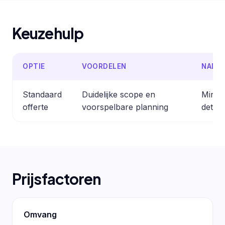
Keuzehulp
OPTIE
VOORDELEN
NADE
Standaard
Duidelijke scope en
Minder
offerte
voorspelbare planning
detail
Prijsfactoren
Omvang