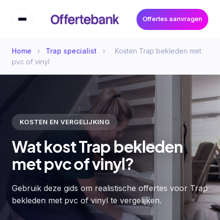
Offertes aanvragen
Home
›
Trap specialist
›
Kosten Trap bekleden met
pvc of vinyl
KOSTEN EN VERGELIJKING
Wat kost Trap bekleden
met pvc of vinyl?
Gebruik deze gids om realistische offertes voor Trap
bekleden met pvc of vinyl te vergelijken.