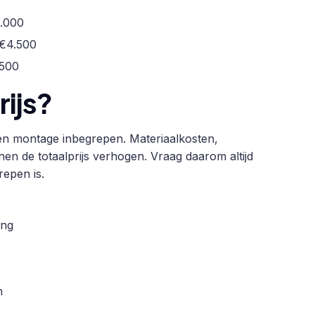
2.000
 €4.500
.500
rijs?
g en montage inbegrepen. Materiaalkosten,
n de totaalprijs verhogen. Vraag daarom altijd
repen is.
ing
n