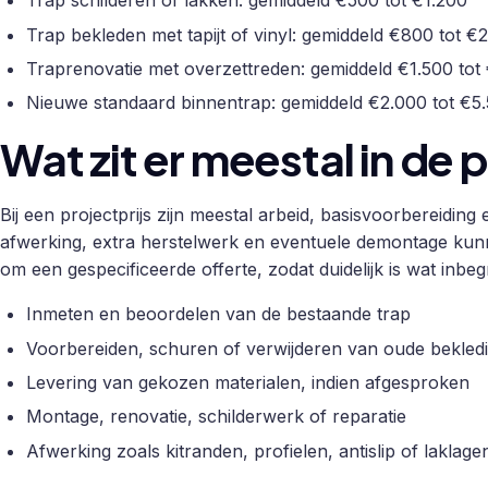
Trap schilderen of lakken: gemiddeld €500 tot €1.200
Trap bekleden met tapijt of vinyl: gemiddeld €800 tot €
Traprenovatie met overzettreden: gemiddeld €1.500 tot
Nieuwe standaard binnentrap: gemiddeld €2.000 tot €5
Wat zit er meestal in de p
Bij een projectprijs zijn meestal arbeid, basisvoorbereidin
afwerking, extra herstelwerk en eventuele demontage kunne
om een gespecificeerde offerte, zodat duidelijk is wat inbeg
Inmeten en beoordelen van de bestaande trap
Voorbereiden, schuren of verwijderen van oude bekled
Levering van gekozen materialen, indien afgesproken
Montage, renovatie, schilderwerk of reparatie
Afwerking zoals kitranden, profielen, antislip of laklage