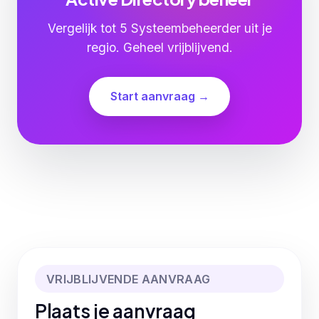
Vergelijk tot 5 Systeembeheerder uit je
regio. Geheel vrijblijvend.
Start aanvraag →
VRIJBLIJVENDE AANVRAAG
Plaats je aanvraag