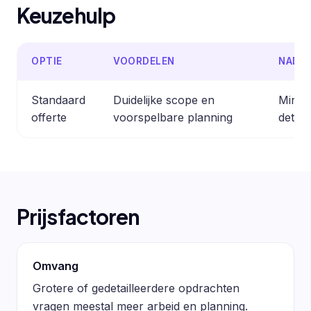
Keuzehulp
OPTIE
VOORDELEN
NADE
Standaard
Duidelijke scope en
Minder
offerte
voorspelbare planning
detail
Prijsfactoren
Omvang
Grotere of gedetailleerdere opdrachten
vragen meestal meer arbeid en planning.