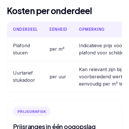
Kosten per onderdeel
ONDERDEEL
EENHEID
OPMERKING
Plafond
Indicatieve prijs voor 
per m²
stucen
plafond voor schilder
Kan relevant zijn bij kl
Uurtarief
per uur
voorbereidend werk of
stukadoor
eenvoudig per m² te be
PRIJSGRAFIEK
Prijsranges in één oogopslag