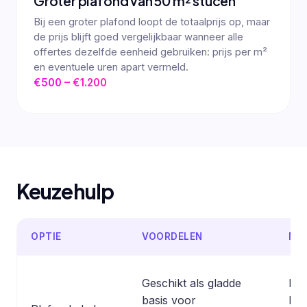
Groter plafond van 50 m² stucen
Bij een groter plafond loopt de totaalprijs op, maar
de prijs blijft goed vergelijkbaar wanneer alle
offertes dezelfde eenheid gebruiken: prijs per m²
en eventuele uren apart vermeld.
€500 – €1.200
Keuzehulp
OPTIE
VOORDELEN
NA
Geschikt als gladde
De 
basis voor
han