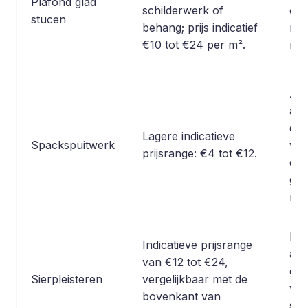
Plafond glad
schilderwerk of
om
stucen
behang; prijs indicatief
mat
€10 tot €24 per m².
reg
An
afw
gla
Lagere indicatieve
Spackspuitwerk
ver
prijsrange: €4 tot €12.
dit 
gew
res
Nie
Indicatieve prijsrange
als
van €12 tot €24,
ges
Sierpleisteren
vergelijkbaar met de
voo
bovenkant van
sch