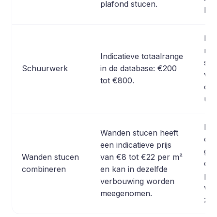
plafond stucen.
beh
De 
met
Indicatieve totaalrange
stu
Schuurwerk
in de database: €200
van
tot €800.
opp
uit
De 
Wanden stucen heeft
opd
een indicatieve prijs
gro
Wanden stucen
van €8 tot €22 per m²
con
combineren
en kan in dezelfde
pla
verbouwing worden
wan
meegenomen.
zijn