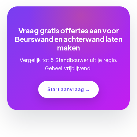
Vraag gratis offertes aan voor
Beurswand en achterwand laten
maken
Vergelijk tot 5 Standbouwer uit je regio.
Geheel vrijblijvend.
Start aanvraag →