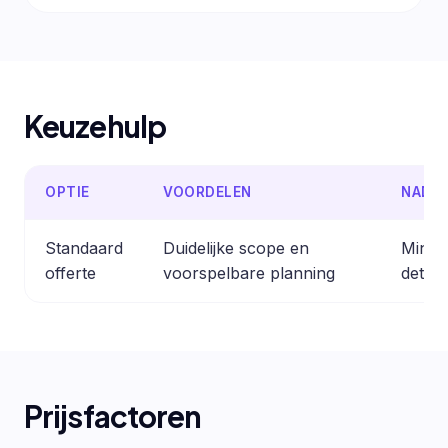
Keuzehulp
OPTIE
VOORDELEN
NADE
Standaard
Duidelijke scope en
Minder
offerte
voorspelbare planning
detail
Prijsfactoren