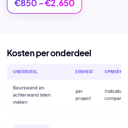
€850 – €2.650
Kosten per onderdeel
ONDERDEEL
EENHEID
OPMERKIN
Beurswand en
per
Indicative
achterwand laten
project
comparabl
maken