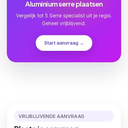
Aluminium serre plaatsen
Vergelijk tot 5 Serre specialist uit je regio.
Geheel vrijblijvend.
Start aanvraag →
VRIJBLIJVENDE AANVRAAG