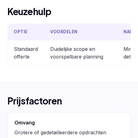
Keuzehulp
OPTIE
VOORDELEN
NADE
Standaard
Duidelijke scope en
Minder
offerte
voorspelbare planning
detail
Prijsfactoren
Omvang
Grotere of gedetailleerdere opdrachten