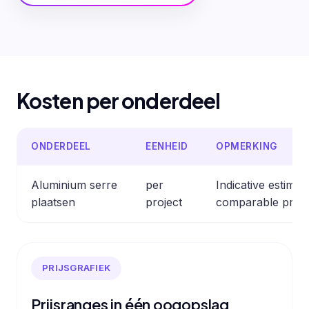
Kosten per onderdeel
ONDERDEEL
EENHEID
OPMERKING
Aluminium serre
per
Indicative estima
plaatsen
project
comparable profe
PRIJSGRAFIEK
Prijsranges in één oogopslag