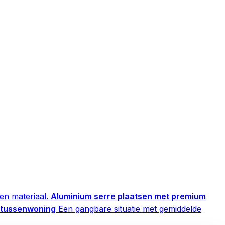
en materiaal.
Aluminium serre plaatsen met premium
n tussenwoning
Een gangbare situatie met gemiddelde