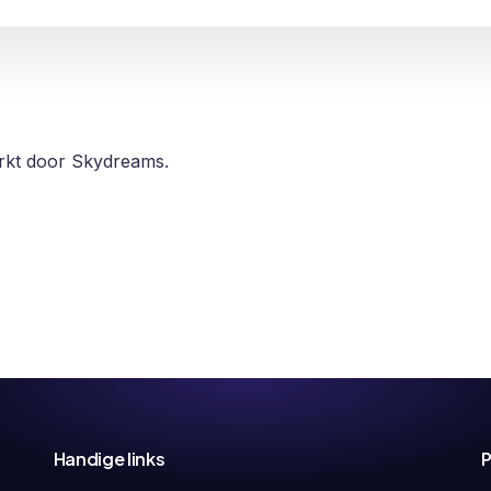
erkt door Skydreams.
Handige links
P