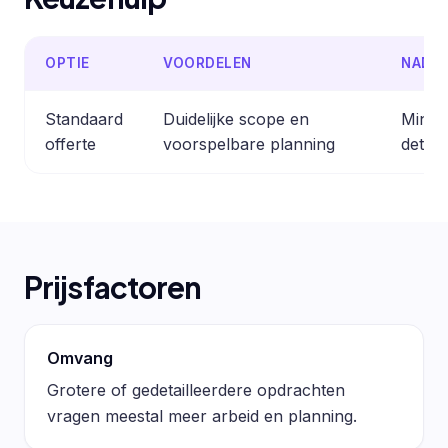
OPTIE
VOORDELEN
NADE
Standaard
Duidelijke scope en
Minder
offerte
voorspelbare planning
detail
Prijsfactoren
Omvang
Grotere of gedetailleerdere opdrachten
vragen meestal meer arbeid en planning.