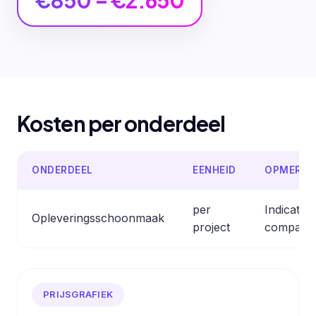
€850 – €2.650
Kosten per onderdeel
ONDERDEEL
EENHEID
OPMERKI
per
Indicativ
Opleveringsschoonmaak
project
comparab
PRIJSGRAFIEK