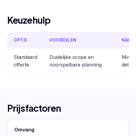
Keuzehulp
OPTIE
VOORDELEN
NADE
Standaard
Duidelijke scope en
Minder
offerte
voorspelbare planning
detail
Prijsfactoren
Omvang