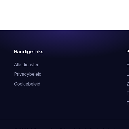
Handige links
P
Alle diensten
E
Privacybeleid
L
Cookiebeleid
Z
T