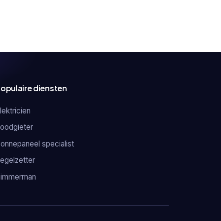
opulaire diensten
lektricien
oodgieter
onnepaneel specialist
egelzetter
Timmerman