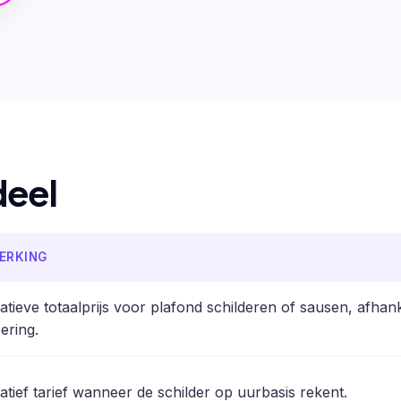
deel
ERKING
catieve totaalprijs voor plafond schilderen of sausen, afha
ering.
catief tarief wanneer de schilder op uurbasis rekent.