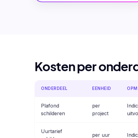
Kosten per onder
ONDERDEEL
EENHEID
OPM
Plafond
per
Indi
schilderen
project
uitvo
Uurtarief
per uur
Indi