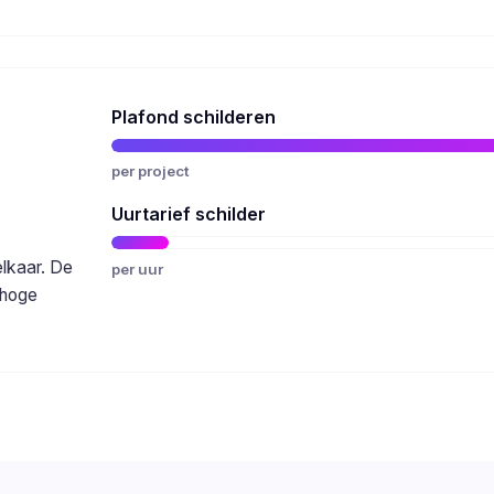
Plafond schilderen
per project
Uurtarief schilder
elkaar. De
per uur
 hoge