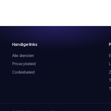
Handige links
P
Alle diensten
E
Privacybeleid
L
Cookiebeleid
Z
T