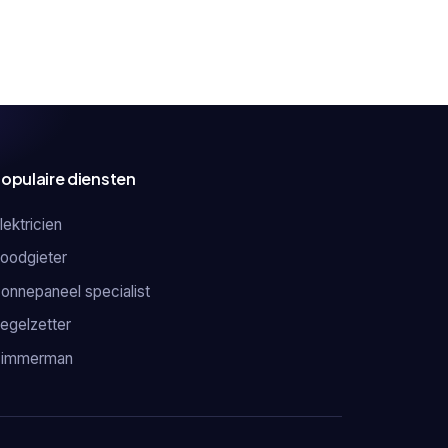
opulaire diensten
lektricien
oodgieter
onnepaneel specialist
egelzetter
Timmerman