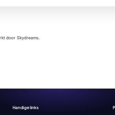
erkt door Skydreams.
Handige links
P