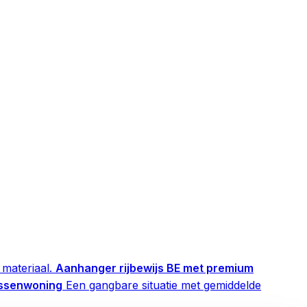
materiaal.
Aanhanger rijbewijs BE met premium
ussenwoning
Een gangbare situatie met gemiddelde