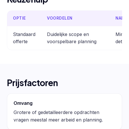
OPTIE
VOORDELEN
NADE
Standaard
Duidelijke scope en
Minder
offerte
voorspelbare planning
detail
Prijsfactoren
Omvang
Grotere of gedetailleerdere opdrachten
vragen meestal meer arbeid en planning.