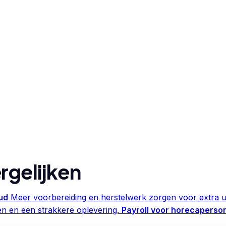
rgelijken
ud
Meer voorbereiding en herstelwerk zorgen voor extra u
en en een strakkere oplevering.
Payroll voor horecaperso