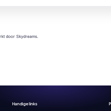
erkt door Skydreams.
Handige links
P