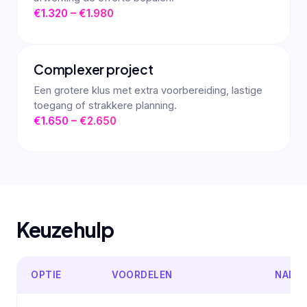
€1.320 – €1.980
Complexer project
Een grotere klus met extra voorbereiding, lastige
toegang of strakkere planning.
€1.650 – €2.650
Keuzehulp
OPTIE
VOORDELEN
NADE