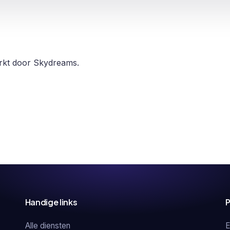
erkt door Skydreams.
Handige links
P
Alle diensten
E