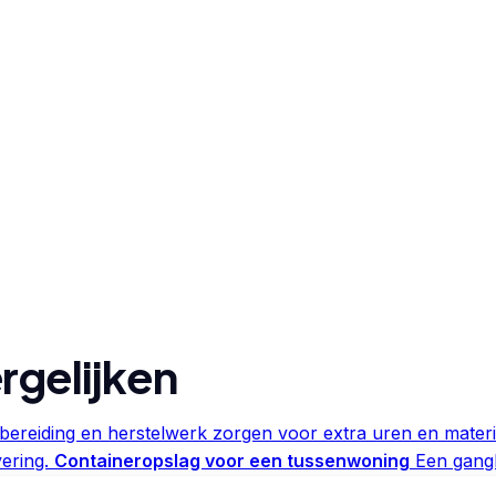
rgelijken
ereiding en herstelwerk zorgen voor extra uren en materi
ering.
Containeropslag voor een tussenwoning
Een gangb